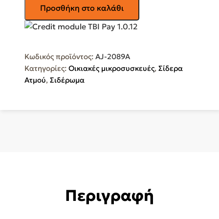
GRUPPE
Προσθήκη στο καλάθι
Σίδερο
Ατμού
Supra
AJ-
Κωδικός προϊόντος:
AJ-2089A
2089A
Κατηγορίες:
Οικιακές μικροσυσκευές
,
Σίδερα
2600W
Ατμού
,
Σιδέρωμα
ποσότητα
Περιγραφή