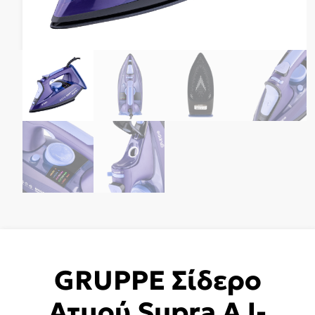
GRUPPE Σίδερο
Ατμού Supra AJ-