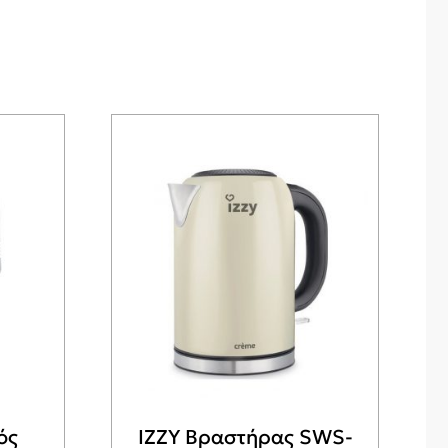
ός
IZZY Βραστήρας SWS-