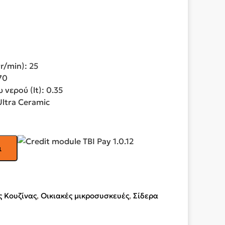
r/min): 25
70
νερού (lt): 0.35
ltra Ceramic
ι
 Κουζίνας
,
Οικιακές μικροσυσκευές
,
Σίδερα