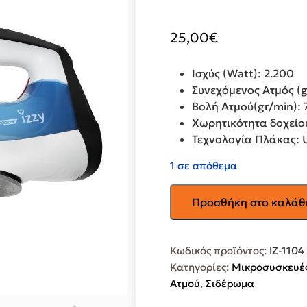
25,00
€
Ισχύς (Watt): 2.200
Συνεχόμενος Ατμός (g
Βολή Ατμού(gr/min): 
Χωρητικότητα δοχείου 
Τεχνολογία Πλάκας: U
1 σε απόθεμα
IZZY
Προσθήκη στο καλάθ
Σίδερο
Ατμού
Atlas
Κωδικός προϊόντος:
IZ-1104
Ceramic
Κατηγορίες:
Μικροσυσκευές
IZ-
Ατμού
,
Σιδέρωμα
1104