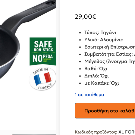
29,00
€
Τύπος: Τηγάνι
Υλικό: Αλουμίνιο
Εσωτερική Επίστρωση
Συμβατότητα Εστίας: 
Μέγεθος (Άνοιγμα Τη
Βαθύ: Όχι
Διπλό: Όχι
με Καπάκι: Όχι
1 σε απόθεμα
TEFAL
Προσθήκη στο καλάθ
Τηγάνι
XL
Force
Κωδικός προϊόντος:
XL FOR