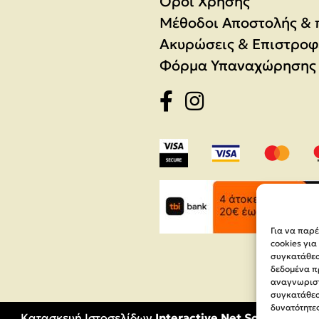
Όροι Χρήσης
Μέθοδοι Αποστολής &
Ακυρώσεις & Επιστροφ
Φόρμα Υπαναχώρησης
Για να παρ
cookies γι
συγκατάθεση
δεδομένα π
αναγνωριστ
συγκατάθεσ
δυνατότητες
Κατασκευή Ιστοσελίδων
Interactive Net Solutions