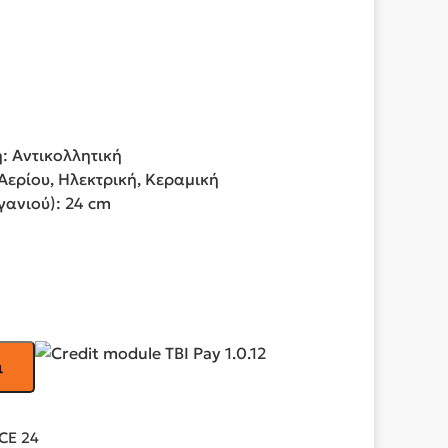
: Αντικολλητική
Αερίου, Ηλεκτρική, Κεραμική
γανιού): 24 cm
ι
CE 24