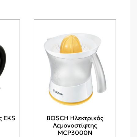
ς EKS
BOSCH Ηλεκτρικός
Λεμονοστίφτης
MCP3000N