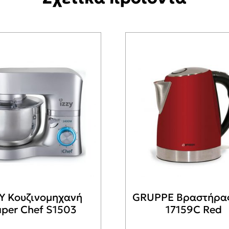
ZY Κουζινομηχανή
GRUPPE Βραστήρα
per Chef S1503
17159C Red