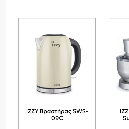
IZZY Βραστήρας SWS-
IZ
09C
Su