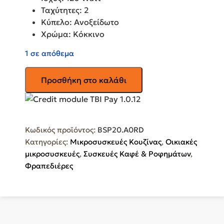
Ταχύτητες: 2
Κύπελο: Ανοξείδωτο
Χρώμα: Κόκκινο
1 σε απόθεμα
KENWOOD
Προσθήκη στο καλάθι
Φραπεδιέρα
BSP20.A0RD
ποσότητα
Κωδικός προϊόντος:
BSP20.A0RD
Κατηγορίες:
Μικροσυσκευές Κουζίνας
,
Οικιακές
μικροσυσκευές
,
Συσκευές Καφέ & Ροφημάτων
,
Φραπεδιέρες