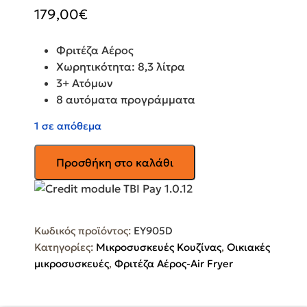
179,00
€
Φριτέζα Αέρος
Χωρητικότητα: 8,3 λίτρα
3+ Ατόμων
8 αυτόματα προγράμματα
1 σε απόθεμα
TEFAL
Προσθήκη στο καλάθι
Φριτέζα
Αέρος
Dual
Easy
Κωδικός προϊόντος:
EY905D
Fry
Κατηγορίες:
Μικροσυσκευές Κουζίνας
,
Οικιακές
&
μικροσυσκευές
,
Φριτέζα Αέρος-Air Fryer
Grill
EY905D
ποσότητα