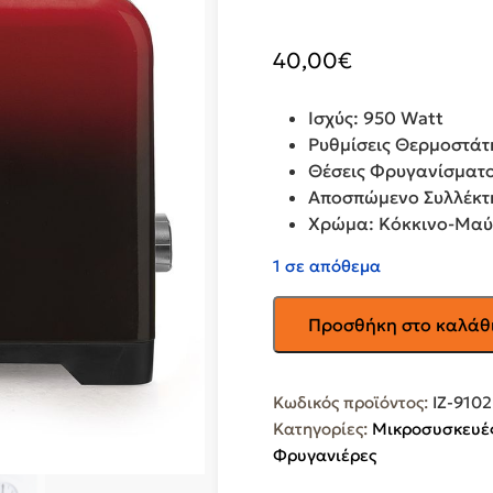
40,00
€
Ισχύς:
950 Watt
Ρυθμίσεις Θερμοστάτη
Θέσεις Φρυγανίσματο
Αποσπώμενο Συλλέκτη
Χρώμα: Kόκκινο-Μα
1 σε απόθεμα
IZZY
Προσθήκη στο καλάθ
Φρυγανιέρα
2
Θέσεων
Κωδικός προϊόντος:
IZ-910
IZ-
Κατηγορίες:
Μικροσυσκευές
9102
Φρυγανιέρες
Ombre