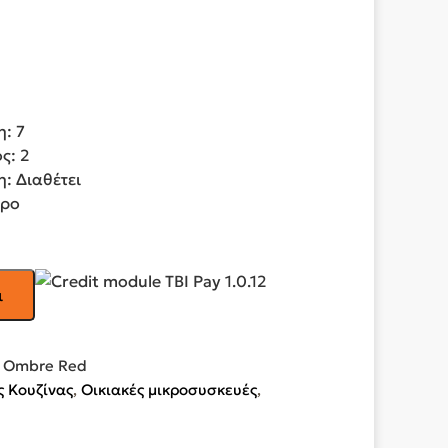
: 7
ς: 2
: Διαθέτει
ύρο
ι
2 Ombre Red
 Κουζίνας
,
Οικιακές μικροσυσκευές
,