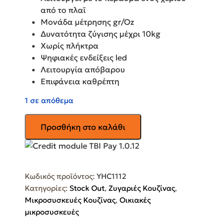
από το πλαϊ
Μονάδα μέτρησης gr/Oz
Δυνατότητα ζύγισης μέχρι 10kg
Χωρίς πλήκτρα
Ψηφιακές ενδείξεις led
Λειτουργία απόβαρου
Επιφάνεια καθρέπτη
1 σε απόθεμα
GRUPPE
Προσθήκη στο καλάθι
Ψηφιακή
Ζυγαριά
Κουζίνας
YHC1112
Κωδικός προϊόντος:
YHC1112
ποσότητα
Κατηγορίες:
Stock Out
,
Ζυγαριές Κουζίνας
,
Μικροσυσκευές Κουζίνας
,
Οικιακές
μικροσυσκευές