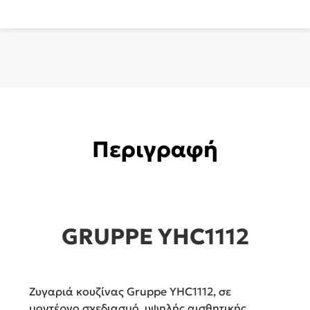
Περιγραφή
GRUPPE YHC1112
Ζυγαριά κουζίνας Gruppe YHC1112, σε
μοντέρνο σχεδιασμό, υψηλής αισθητικής.