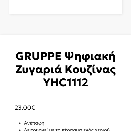
GRUPPE Ψηφιακή
Ζυγαριά Κουζίνας
YHC1112
23,00
€
Ανέπαφη
Λειτουργεί με το πέρασμα ενός χεριού