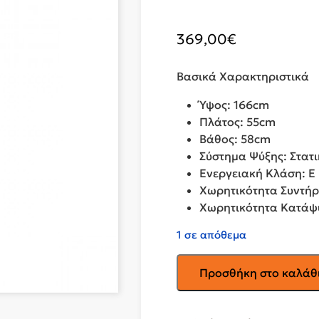
369,00
€
Βασικά Χαρακτηριστικά
Ύψος: 166cm
Πλάτος: 55cm
Βάθος: 58cm
Σύστημα Ψύξης: Στατ
Ενεργειακή Κλάση: E
Χωρητικότητα Συντήρ
Χωρητικότητα Κατάψυ
1 σε απόθεμα
PHILCO
Προσθήκη στο καλάθ
Ψυγείο
Δίπορτο
PRD-