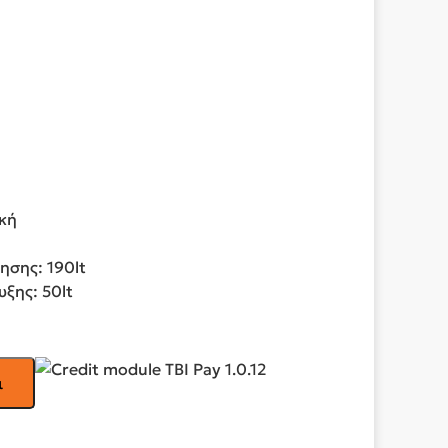
ική
ησης: 190lt
ξης: 50lt
ι