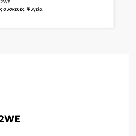
62WE
ς συσκευές
,
Ψυγεία
62WE