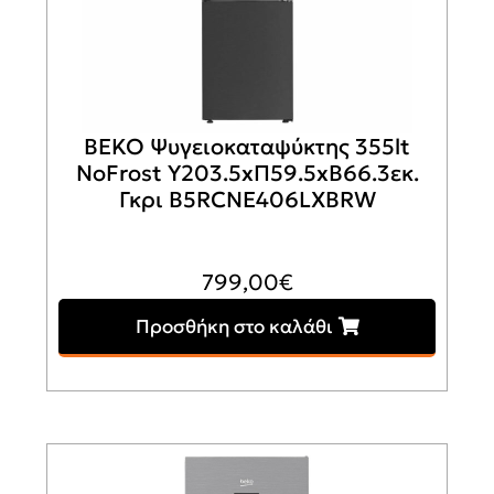
BEKO Ψυγειοκαταψύκτης 355lt
NoFrost Υ203.5xΠ59.5xΒ66.3εκ.
Γκρι B5RCNE406LXBRW
799,00
€
Προσθήκη στο καλάθι