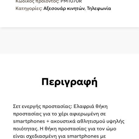
Κωδικός προϊόντος:
PM1070R
για
Κατηγορίες:
Αξεσουάρ κινητών
,
Τηλεφωνία
smartphones
με
ακουστικά
ποσότητα
Περιγραφή
Σετ ενεργής προστασίας: Ελαφριά θήκη
προστασίας για το χέρι αφιερωμένη σε
smartphones + ακουστικά αθλητισμού υψηλής
ποιότητας. Η θήκη προστασίας για τον ώμο
είναι σχεδιασμένη για smartphones με