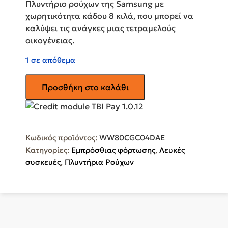
Πλυντήριο ρούχων της Samsung με
χωρητικότητα κάδου 8 κιλά, που μπορεί να
καλύψει τις ανάγκες μιας τετραμελούς
οικογένειας.
1 σε απόθεμα
SAMSUNG
Προσθήκη στο καλάθι
Πλυντήριο
Ρούχων
8kg
1400
Κωδικός προϊόντος:
WW80CGC04DAE
Στροφών
Κατηγορίες:
Εμπρόσθιας φόρτωσης
,
Λευκές
WW80CGC04DAE
συσκευές
,
Πλυντήρια Ρούχων
ποσότητα