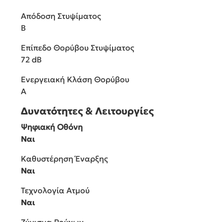
Απόδοση Στυψίματος
B
Επίπεδο Θορύβου Στυψίματος
72 dB
Ενεργειακή Κλάση Θορύβου
A
Δυνατότητες & Λειτουργίες
Ψηφιακή Οθόνη
Ναι
Καθυστέρηση Έναρξης
Ναι
Τεχνολογία Ατμού
Ναι
Ζύγισμα Ρούχων