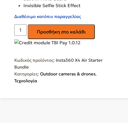
Invisible Selfie Stick Effect
Διαθέσιμο κατόπιν παραγγελίας
Action
Προσθήκη στο καλάθι
Camera
8K
Λήψης
360°
Κωδικός προϊόντος:
Insta360 X4 Air Starter
Υποβρύχια
Bundle
με
Κατηγορίες:
Outdoor cameras & drones
,
Οθόνη
Τεχνολογία
Αφής
2.5"
Insta360
X4
Air
Starter
Bundle