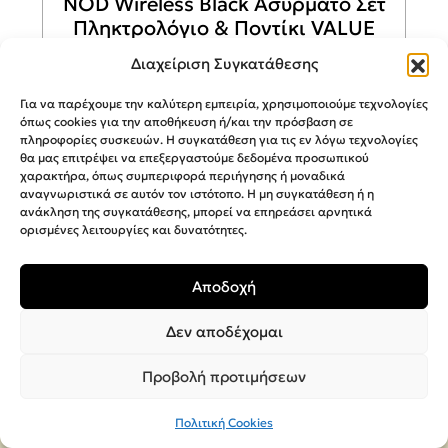
NOD Wireless Black Ασύρματο Σετ
Πληκτρολόγιο & Ποντίκι VALUE
PRO
Διαχείριση Συγκατάθεσης
Για να παρέχουμε την καλύτερη εμπειρία, χρησιμοποιούμε τεχνολογίες
15,00
€
όπως cookies για την αποθήκευση ή/και την πρόσβαση σε
πληροφορίες συσκευών. Η συγκατάθεση για τις εν λόγω τεχνολογίες
θα μας επιτρέψει να επεξεργαστούμε δεδομένα προσωπικού
Προσθήκη στο καλάθι
χαρακτήρα, όπως συμπεριφορά περιήγησης ή μοναδικά
αναγνωριστικά σε αυτόν τον ιστότοπο. Η μη συγκατάθεση ή η
ανάκληση της συγκατάθεσης, μπορεί να επηρεάσει αρνητικά
ορισμένες λειτουργίες και δυνατότητες.
Αποδοχή
Δεν αποδέχομαι
Προβολή προτιμήσεων
ΕΠΙΚΟΙΝΩΝΊΑ
Πολιτική Cookies