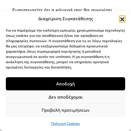
Εμπιστευτείτε ότι η κάμερά σας θα συνεχίσει
να λειτουργεί ακόμα και στις πιο δύσκολες
Διαχείριση Συγκατάθεσης
συνθήκες, από -20 έως καυτή ζέστη. Τα νέα,
Για να παρέχουμε την καλύτερη εμπειρία, χρησιμοποιούμε τεχνολογίες
αφαιρούμενα προστατευτικά φακών
όπως cookies για την αποθήκευση ή/και την πρόσβαση σε
προσφέρουν επίσης ηρεμία για τυχόν μεγάλες
πληροφορίες συσκευών. Η συγκατάθεση για τις εν λόγω τεχνολογίες
πτώσεις ή συντριβές. Σχεδιασμένη για
θα μας επιτρέψει να επεξεργαστούμε δεδομένα προσωπικού
χαρακτήρα, όπως συμπεριφορά περιήγησης ή μοναδικά
περιπέτεια, η Ace Pro 2 είναι αδιάβροχη σε
αναγνωριστικά σε αυτόν τον ιστότοπο. Η μη συγκατάθεση ή η
βάθος 12m, κάτι περισσότερο από αρκετό για
ανάκληση της συγκατάθεσης, μπορεί να επηρεάσει αρνητικά
μια υποβρύχια περιπέτεια. Για να πάτε ακόμα
ορισμένες λειτουργίες και δυνατότητες.
πιο βαθιά, υπάρχει προαιρετική θήκη
κατάδυσης για να κατεβάσετε τη φωτογραφική
Αποδοχή
μηχανή σε βάθος 60m.
Δεν αποδέχομαι
Προβολή προτιμήσεων
Πολιτική Cookies