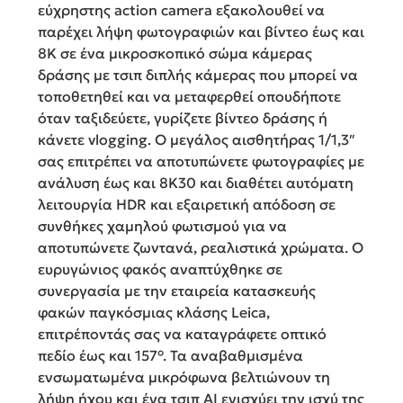
εύχρηστης action camera εξακολουθεί να
παρέχει λήψη φωτογραφιών και βίντεο έως και
8K σε ένα μικροσκοπικό σώμα κάμερας
δράσης με τσιπ διπλής κάμερας που μπορεί να
τοποθετηθεί και να μεταφερθεί οπουδήποτε
όταν ταξιδεύετε, γυρίζετε βίντεο δράσης ή
κάνετε vlogging. Ο μεγάλος αισθητήρας 1/1,3″
σας επιτρέπει να αποτυπώνετε φωτογραφίες με
ανάλυση έως και 8K30 και διαθέτει αυτόματη
λειτουργία HDR και εξαιρετική απόδοση σε
συνθήκες χαμηλού φωτισμού για να
αποτυπώνετε ζωντανά, ρεαλιστικά χρώματα. Ο
ευρυγώνιος φακός αναπτύχθηκε σε
συνεργασία με την εταιρεία κατασκευής
φακών παγκόσμιας κλάσης Leica,
επιτρέποντάς σας να καταγράφετε οπτικό
πεδίο έως και 157°. Τα αναβαθμισμένα
ενσωματωμένα μικρόφωνα βελτιώνουν τη
λήψη ήχου και ένα τσιπ AI ενισχύει την ισχύ της