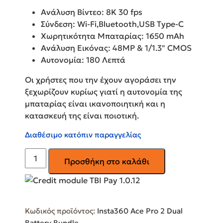
Ανάλυση Βίντεο: 8K 30 fps
Σύνδεση: Wi-Fi,Bluetooth,USB Type-C
Χωρητικότητα Μπαταρίας: 1650 mAh
Ανάλυση Εικόνας: 48MP & 1/1.3″ CMOS
Αυτονομία: 180 Λεπτά
Οι χρήστες που την έχουν αγοράσει την
ξεχωρίζουν κυρίως γιατί η αυτονομία της
μπαταρίας είναι ικανοποιητική και η
κατασκευή της είναι ποιοτική.
Διαθέσιμο κατόπιν παραγγελίας
Action
Προσθήκη στο καλάθι
Camera
8K
Υποβρύχια
με
Κωδικός προϊόντος:
Insta360 Ace Pro 2 Dual
Οθόνη
Battery Bundle