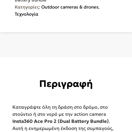
Αφής
Κατηγορίες:
Outdoor cameras & drones
,
2.4"
Τεχνολογία
Insta360
Ace
Pro
2
Dual
Battery
Bundle
ποσότητα
Περιγραφή
Καταγράψτε όλη τη δράση στο δρόμο, στο
στούντιο ή στο νερό με την action camera
Insta360 Ace Pro 2 (Dual Battery Bundle)
.
Αυτή η ενημερωμένη έκδοση της συμπαγούς,