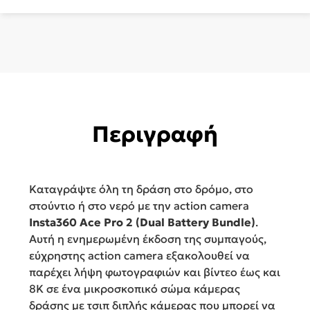
2.4"
και
Wi-
Fi
Insta360
Ace
Pro
2
Περιγραφή
Flash
Print
Bundle
Καταγράψτε όλη τη δράση στο δρόμο, στο
ποσότητα
στούντιο ή στο νερό με την action camera
Insta360 Ace Pro 2 (Dual Battery Bundle)
.
Αυτή η ενημερωμένη έκδοση της συμπαγούς,
εύχρηστης action camera εξακολουθεί να
παρέχει λήψη φωτογραφιών και βίντεο έως και
8K σε ένα μικροσκοπικό σώμα κάμερας
δράσης με τσιπ διπλής κάμερας που μπορεί να