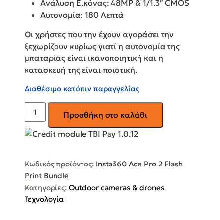
Ανάλυση Εικόνας: 48MP & 1/1.3″ CMOS
Αυτονομία: 180 Λεπτά
Οι χρήστες που την έχουν αγοράσει την
ξεχωρίζουν κυρίως γιατί η αυτονομία της
μπαταρίας είναι ικανοποιητική και η
κατασκευή της είναι ποιοτική.
Διαθέσιμο κατόπιν παραγγελίας
Action
Προσθήκη στο καλάθι
Camera
8K
Υποβρύχια
with
Κωδικός προϊόντος:
Insta360 Ace Pro 2 Flash
pocket
Print Bundle
printer
Κατηγορίες:
Outdoor cameras & drones
,
με
Τεχνολογία
Οθόνη
Αφής