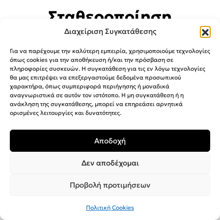
Σταθεροποίηση
FlowState & κλείδωμα
Διαχείριση Συγκατάθεσης
ορίζοντα
Για να παρέχουμε την καλύτερη εμπειρία, χρησιμοποιούμε τεχνολογίες
όπως cookies για την αποθήκευση ή/και την πρόσβαση σε
πληροφορίες συσκευών. Η συγκατάθεση για τις εν λόγω τεχνολογίες
θα μας επιτρέψει να επεξεργαστούμε δεδομένα προσωπικού
χαρακτήρα, όπως συμπεριφορά περιήγησης ή μοναδικά
Αποκτήστε ομαλό βίντεο ακόμα και στις πιο
αναγνωριστικά σε αυτόν τον ιστότοπο. Η μη συγκατάθεση ή η
δύσκολες συνθήκες με έναν αλγόριθμο
ανάκληση της συγκατάθεσης, μπορεί να επηρεάσει αρνητικά
ορισμένες λειτουργίες και δυνατότητες.
σταθεροποίησης. Ενισχύστε τη δράση με το
Horizon Lock. Αψηφήστε τη βαρύτητα
διατηρώντας το υλικό σας άψογα επίπεδο για
Αποδοχή
πιο ομαλά, πιο ευδιάκριτα βίντεο.
Δεν αποδέχομαι
Προβολή προτιμήσεων
Μπαταρίες μεγάλης
διάρκειας με γρήγορη
Πολιτική Cookies