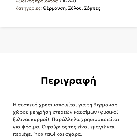
Κωδικός προϊόντος:
ΣΑ-240
15.5kW
Κατηγορίες:
Θέρμανση
,
Ξύλου
,
Σόμπες
Γκρι
ΣΑ-240
ποσότητα
Περιγραφή
Η συσκευή χρησιμοποιείται για τη θέρμανση
χώρου με χρήση στερεών καυσίμων (φυσικοί
ξύλινοι κορμοί). Παράλληλα χρησιμοποιείται
για ψήσιμο. Ο φούρνος της είναι εμαγιέ και
περιέχει inox ταψί και σχάρα.