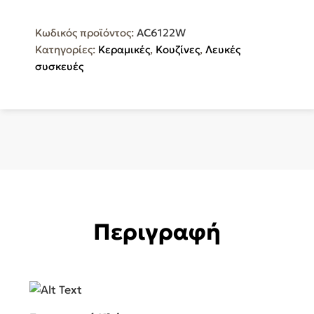
Κεραμική
77lt
Κωδικός προϊόντος:
AC6122W
Λευκή
Κατηγορίες:
Κεραμικές
,
Κουζίνες
,
Λευκές
AC6122W
συσκευές
ποσότητα
Περιγραφή