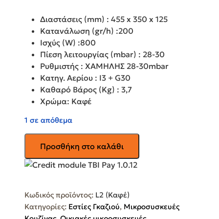
Διαστάσεις (mm) : 455 x 350 x 125
Κατανάλωση (gr/h) :200
Ισχύς (W) :800
Πίεση λειτουργίας (mbar) : 28-30
Ρυθμιστής : ΧΑΜΗΛΗΣ 28-30mbar
Κατηγ. Αερίου : I3 + G30
Καθαρό Βάρος (Kg) : 3,7
Χρώμα: Καφέ
1 σε απόθεμα
AMINKO
Προσθήκη στο καλάθι
GAS
Εστία
υγραερίου
χαμηλής
Κωδικός προϊόντος:
L2 (Καφέ)
πίεσης
Κατηγορίες:
Εστίες Γκαζιού
,
Μικροσυσκευές
L2
Κουζίνας
,
Οικιακές μικροσυσκευές