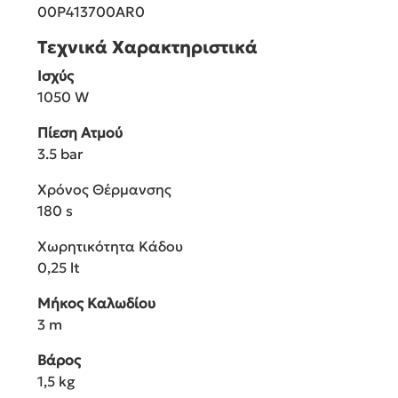
00P413700AR0
Τεχνικά Χαρακτηριστικά
Ισχύς
1050 W
Πίεση Ατμού
3.5 bar
Χρόνος Θέρμανσης
180 s
Χωρητικότητα Κάδου
0,25 lt
Μήκος Καλωδίου
3 m
Βάρος
1,5 kg