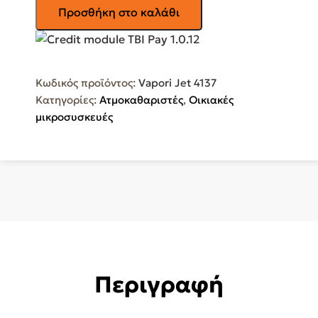
ARIETE
Προσθήκη στο καλάθι
Ατμοκαθαριστής
Χειρός
Πίεσης
3.5bar
Κωδικός προϊόντος:
Vapori Jet 4137
Vapori
Κατηγορίες:
Ατμοκαθαριστές
,
Οικιακές
Jet
μικροσυσκευές
4137
ποσότητα
Περιγραφή