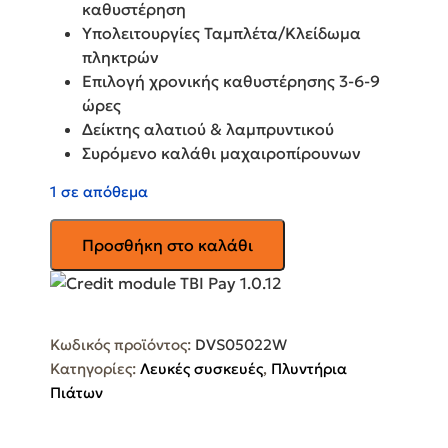
καθυστέρηση
Υπολειτουργίες Ταμπλέτα/Κλείδωμα
πληκτρών
Επιλογή χρονικής καθυστέρησης 3-6-9
ώρες
Δείκτης αλατιού & λαμπρυντικού
Συρόμενο καλάθι μαχαιροπίρουνων
1 σε απόθεμα
BEKO
Προσθήκη στο καλάθι
Ελεύθερο
Πλυντήριο
Πιάτων
για
Κωδικός προϊόντος:
DVS05022W
10
Κατηγορίες:
Λευκές συσκευές
,
Πλυντήρια
Σερβίτσια
Πιάτων
Π44.8xY85εκ.
Λευκό
DVS05022W