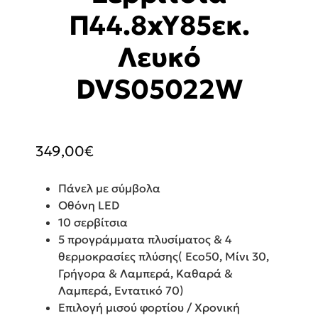
Π44.8xY85εκ.
Λευκό
DVS05022W
349,00
€
Πάνελ με σύμβολα
Οθόνη LED
10 σερβίτσια
5 προγράμματα πλυσίματος & 4
θερμοκρασίες πλύσης( Eco50, Μίνι 30,
Γρήγορα & Λαμπερά, Καθαρά &
Λαμπερά, Εντατικό 70)
Επιλογή μισού φορτίου / Χρονική