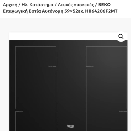
Αρχική
/
Ηλ. Κατάστημα
/
Λευκές συσκευές
/
BEKO
Επαγωγική Εστία Αυτόνομη 59×52εκ. HII64206F2MT