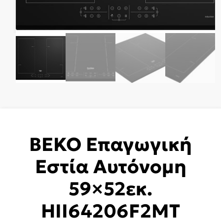
BEKO Επαγωγική
Εστία Αυτόνομη
59×52εκ.
HII64206F2MT