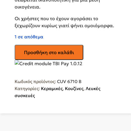
οικογένεια.
Οι χρήστες που το έχουν αγοράσει το
ξεχωρίζουν κυρίως γιατί ψήνει ομοιόμορφα.
1 σε απόθεμα
BEKO
Προσθήκη στο καλάθι
Κουζίνα
72lt
με
Κεραμικές
Κωδικός προϊόντος:
CUV 6710 B
Εστίες
Κατηγορίες:
Κεραμικές
,
Κουζίνες
,
Λευκές
Π60εκ.
συσκευές
Λευκή
CUV
6710
B
ποσότητα