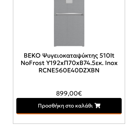
BEKO Ψυγειοκαταψύκτης 510lt
NoFrost Υ192xΠ70xΒ74.5εκ. Inox
RCNE560E40DZXBN
899,00
€
Προσθήκη στο καλάθι