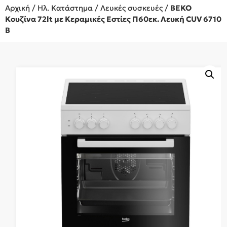
Αρχική
/
Ηλ. Κατάστημα
/
Λευκές συσκευές
/
BEKO
Κουζίνα 72lt με Κεραμικές Εστίες Π60εκ. Λευκή CUV 6710
B