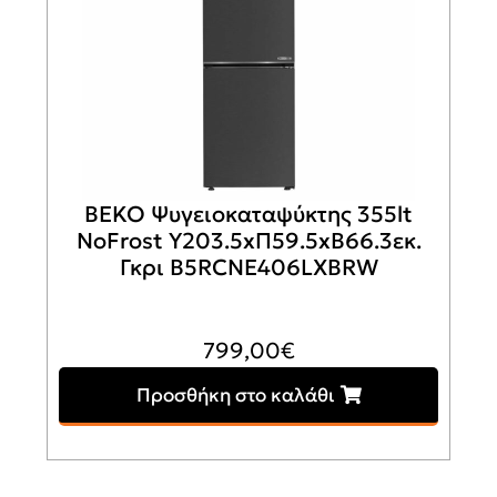
BEKO Ψυγειοκαταψύκτης 355lt
NoFrost Υ203.5xΠ59.5xΒ66.3εκ.
Γκρι B5RCNE406LXBRW
799,00
€
Προσθήκη στο καλάθι