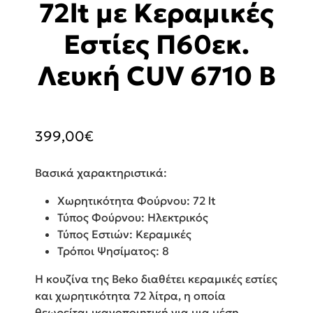
72lt με Κεραμικές
Εστίες Π60εκ.
Λευκή CUV 6710 B
399,00
€
Βασικά χαρακτηριστικά:
Χωρητικότητα Φούρνου: 72 lt
Τύπος Φούρνου: Ηλεκτρικός
Τύπος Εστιών: Κεραμικές
Τρόποι Ψησίματος: 8
Η κουζίνα της Beko διαθέτει κεραμικές εστίες
και χωρητικότητα 72 λίτρα, η οποία
θεωρείται ικανοποιητική για μια μέση