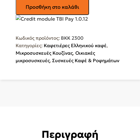
BEKO
Προσθήκη στο καλάθι
Μηχανή
Ελληνικού
670W
με
Κωδικός προϊόντος:
BKK 2300
Χωρητικότητα
Κατηγορίες:
Καφετιέρες Ελληνικού καφέ
,
250ml
Μικροσυσκευές Κουζίνας
,
Οικιακές
Grey
μικροσυσκευές
,
Συσκευές Καφέ & Ροφημάτων
BKK
2300
ποσότητα
Περιγραφή