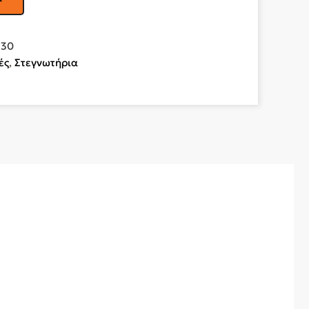
230
ές
,
Στεγνωτήρια