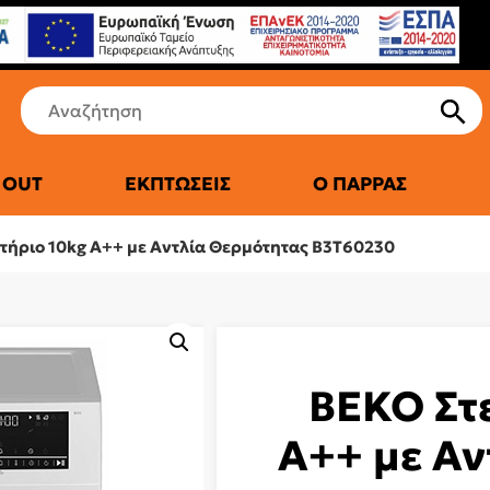
 OUT
ΕΚΠΤΏΣΕΙΣ
Ο ΠΑΡΡΆΣ
ΤΙΚΆ ΨΥΓΕΊΑ
τήριο 10kg A++ με Αντλία Θερμότητας B3T60230
BEKO Στ
A++ με Αν