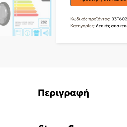
Στεγνωτήριο
10kg
A++
Κωδικός προϊόντος:
B3T60
με
Κατηγορίες:
Λευκές συσκευ
Αντλία
Θερμότητας
B3T60230
ποσότητα
Περιγραφή