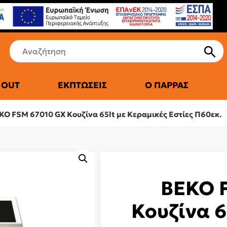
 OUT
ΕΚΠΤΏΣΕΙΣ
Ο ΠΑΡΡΆΣ
ΤΙΚΆ ΨΥΓΕΊΑ
KO FSM 67010 GX Κουζίνα 65lt με Κεραμικές Εστίες Π60εκ.
BEKO 
Κουζίνα 6