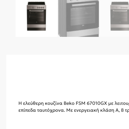
Η ελεύθερη κουζίνα Beko FSM 67010GX με λειτουρ
επίπεδα ταυτόχρονα. Με ενεργειακή κλάση Α, 8 τ