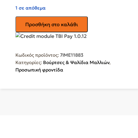
1 σε απόθεμα
BELLISSIMA
Προσθήκη στο καλάθι
Style
Expert
Air
Wander
Κωδικός προϊόντος:
7IME11883
6
Κατηγορίες:
Βούρτσες & Ψαλίδια Μαλλιών
,
in
Προσωπική φροντίδα
1
Κεραμική
Ηλεκτρική
Βούρτσα
με
Αέρα
για
Ίσιωμα
και