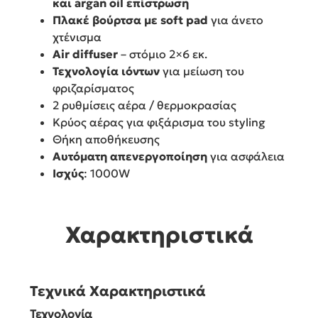
και argan oil επίστρωση
Πλακέ βούρτσα με soft pad
για άνετο
χτένισμα
Air diffuser
– στόμιο 2×6 εκ.
Τεχνολογία ιόντων
για μείωση του
φριζαρίσματος
2 ρυθμίσεις αέρα / θερμοκρασίας
Κρύος αέρας για φιξάρισμα του styling
Θήκη αποθήκευσης
Αυτόματη απενεργοποίηση
για ασφάλεια
Ισχύς
: 1000W
Χαρακτηριστικά
Τεχνικά Χαρακτηριστικά
Τεχνολογία