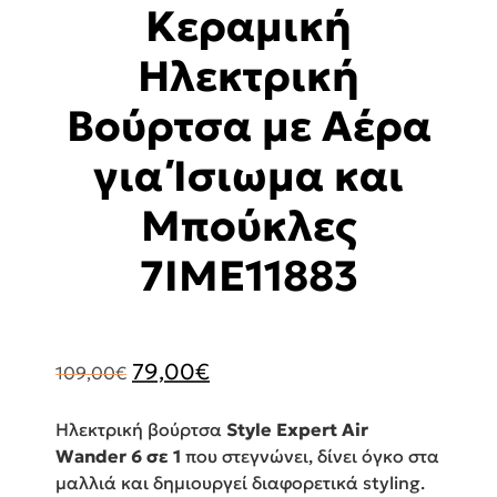
Κεραμική
Ηλεκτρική
Βούρτσα με Αέρα
για Ίσιωμα και
Μπούκλες
7IME11883
Original
Η
79,00
€
109,00
€
price
τρέχουσα
was:
τιμή
Ηλεκτρική βούρτσα
Style Expert Air
109,00€.
είναι:
Wander 6 σε 1
που στεγνώνει, δίνει όγκο στα
79,00€.
μαλλιά και δημιουργεί διαφορετικά styling.