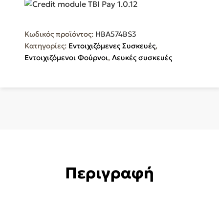
άνω
Πάγκου
71lt
Κωδικός προϊόντος:
HBA574BS3
Π59.4εκ.
Κατηγορίες:
Εντοιχιζόμενες Συσκευές
,
Inox
Εντοιχιζόμενοι Φούρνοι
,
Λευκές συσκευές
HBA574BS3
ποσότητα
Περιγραφή