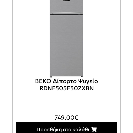
BEKO Δίπορτο Ψυγείο
RDNE505E30ZXBN
749,00
€
Προσθήκη στο καλάθι