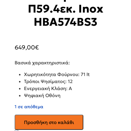
Π59.4εκ. Inox
HBA574BS3
649,00
€
Βασικά χαρακτηριστικά:
Χωρητικότητα Φούρνου: 71 lt
Τρόποι Ψησίματος: 12
Ενεργειακή Κλάση: A
Ψηφιακή Οθόνη
1 σε απόθεμα
BOSCH
Προσθήκη στο καλάθι
Φούρνος