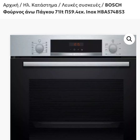
Αρχική
/
Ηλ. Κατάστημα
/
Λευκές συσκευές
/
BOSCH
Φούρνος άνω Πάγκου 71lt Π59.4εκ. Inox HBA574BS3