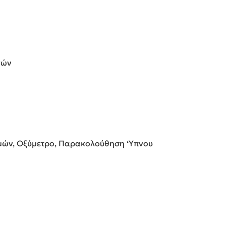
γών
μών, Οξύμετρο, Παρακολούθηση ‘Υπνου