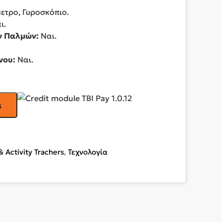
τρο, Γυροσκόπιο.
ι.
ν Παλμών:
Ναι.
νου:
Ναι.
ι
 Activity Trachers
,
Τεχνολογία