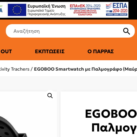
 OUT
ΕΚΠΤΏΣΕΙΣ
Ο ΠΑΡΡΆΣ
ΤΙΚΆ ΨΥΓΕΊΑ
vity Trachers
/
EGOBOO Smartwatch με Παλμογράφο (Μαύρ
EGOBOO 
Παλμογ