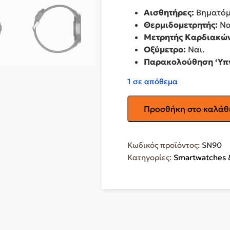
Αισθητήρες:
Βηματόμε
Θερμιδομετρητής:
Να
Μετρητής Καρδιακώ
Οξύμετρο:
Ναι.
Παρακολούθηση ‘Υπ
1 σε απόθεμα
EGOBOO
Προσθήκη στο καλάθ
Smartwatch
με
Παλμογράφο
Κωδικός προϊόντος:
SN90
(Μαύρο)
Κατηγορίες:
Smartwatches &
SN90
ποσότητα