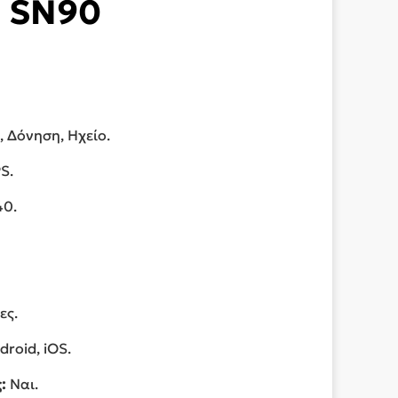
SN90
 Δόνηση, Ηχείο.
PS.
0.
ες.
roid, iOS.
:
Ναι.