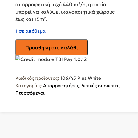
απορροφητική ισχύ 440 m³/h, η οποία
μπορεί να καλύψει ικανοποιητικά χώρους
έως και 15m².
1 σε απόθεμα
FABER
Προσθήκη στο καλάθι
Πτυσσόμενος
Απορροφητήρας
60cm
Λευκός
Κωδικός προϊόντος:
106/45 Plus White
106/45
Κατηγορίες:
Απορροφητήρες
,
Λευκές συσκευές
,
Plus
Πτυσσόμενοι
White
ποσότητα