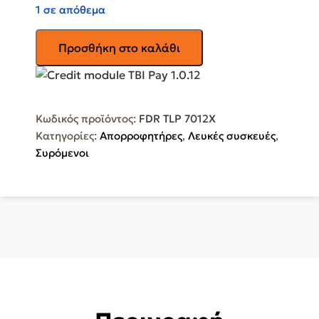
1 σε απόθεμα
FEDERAL
Προσθήκη στο καλάθι
Συρόμενος
Απορροφητήρας
60cm
Inox
Κωδικός προϊόντος:
FDR TLP 7012X
FDR
Κατηγορίες:
Απορροφητήρες
,
Λευκές συσκευές
,
TLP
Συρόμενοι
7012X
ποσότητα