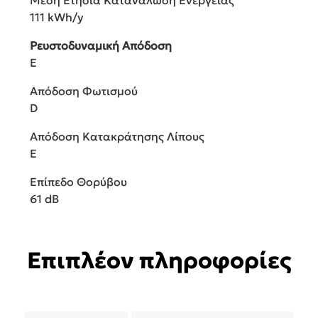
Μέση Ετήσια Κατανάλωση Ενέργειας
111 kWh/y
Ρευστοδυναμική Απόδοση
E
Απόδοση Φωτισμού
D
Απόδοση Κατακράτησης Λίπους
E
Επίπεδο Θορύβου
61 dB
Επιπλέον πληροφορίες