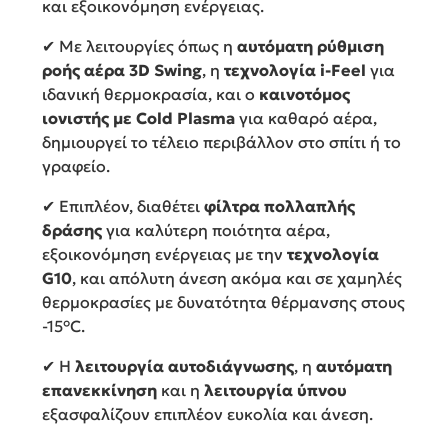
και εξοικονόμηση ενέργειας.
✔ Με λειτουργίες όπως η
αυτόματη ρύθμιση
ροής αέρα 3D Swing
, η
τεχνολογία i-Feel
για
ιδανική θερμοκρασία, και ο
καινοτόμος
ιονιστής με Cold Plasma
για καθαρό αέρα,
δημιουργεί το τέλειο περιβάλλον στο σπίτι ή το
γραφείο.
✔ Επιπλέον, διαθέτει
φίλτρα πολλαπλής
δράσης
για καλύτερη ποιότητα αέρα,
εξοικονόμηση ενέργειας με την
τεχνολογία
G10
, και απόλυτη άνεση ακόμα και σε χαμηλές
θερμοκρασίες με δυνατότητα θέρμανσης στους
-15°C.
✔ Η
λειτουργία αυτοδιάγνωσης
, η
αυτόματη
επανεκκίνηση
και η
λειτουργία ύπνου
εξασφαλίζουν επιπλέον ευκολία και άνεση.