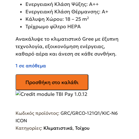
Ενεργειακή Κλάση Ψύξης: A++
Ενεργειακή Κλάση Θέρμανσης: A+
Κάλυψη Χώρου: 18 – 25 m²
Τρίχρωμο φίλτρο HEPA
Ανακάλυψε το κλιματιστικό Gree με έξυπνη
τεχνολογία, εξοικονόμηση ενέργειας,
καθαρό αέρα και άνεση σε κάθε συνθήκη.
1 σε απόθεμα
GREE
Προσθήκη στο καλάθι
Icon
Κλιματιστικό
Inverter
12000
Κωδικός προϊόντος:
GRC/GRCO-121Q1/KIC-N6
BTU
ICON
A++/A+
Κατηγορίες:
Κλιματιστικά
,
Τοίχου
με
Ιονιστή