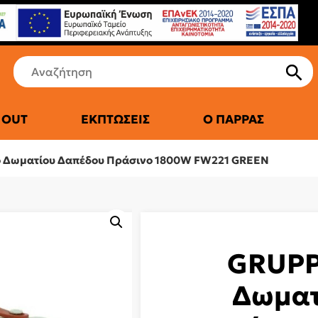
 OUT
ΕΚΠΤΏΣΕΙΣ
Ο ΠΑΡΡΆΣ
ΤΙΚΆ ΨΥΓΕΊΑ
 Δωματίου Δαπέδου Πράσινο 1800W FW221 GREEN
GRUPP
Δωματ