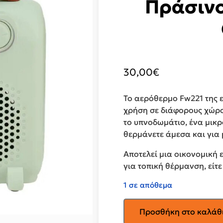
Πράσιν
30,00
€
Το αερόθερμο Fw221 της ε
χρήση σε διάφορους χώρο
το υπνοδωμάτιο, ένα μικρ
θερμάνετε άμεσα και για 
Αποτελεί μια οικονομική 
για τοπική θέρμανση, εί
1 σε απόθεμα
GRUPPE
Προσθήκη στο καλάθ
Αερόθερμο