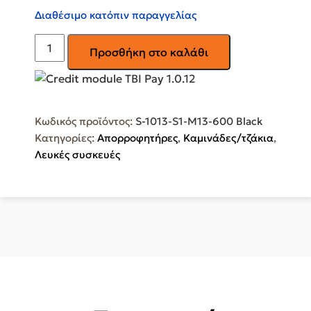
Διαθέσιμο κατόπιν παραγγελίας
GRUPPE
Προσθήκη στο καλάθι
Armonia
60
Απορροφητήρας
Καμινάδα
Κωδικός προϊόντος:
S-1013-S1-M13-600 Black
60cm
Κατηγορίες:
Απορροφητήρες
,
Καμινάδες/τζάκια
,
S-
Λευκές συσκευές
1013-
S1-
M13-
600
Black
ποσότητα