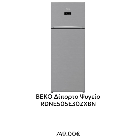
BEKO Δίπορτο Ψυγείο
RDNE505E30ZXBN
749,00
€