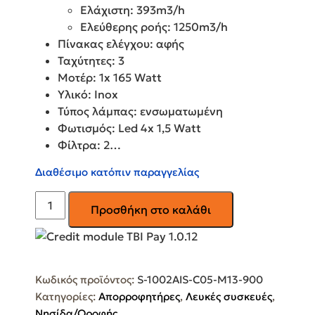
Ελάχιστη: 393m3/h
Ελεύθερης ροής: 1250m3/h
Πίνακας ελέγχου: αφής
Ταχύτητες: 3
Μοτέρ: 1x 165 Watt
Υλικό: Inox
Τύπος λάμπας: ενσωματωμένη
Φωτισμός: Led 4x 1,5 Watt
Φίλτρα: 2…
Διαθέσιμο κατόπιν παραγγελίας
GRUPPE
Προσθήκη στο καλάθι
Symmetria
90
Απορροφητήρας
Νησίδα
Κωδικός προϊόντος:
S-1002AIS-C05-M13-900
90cm
Κατηγορίες:
Απορροφητήρες
,
Λευκές συσκευές
,
Inox
Νησίδα/Οροφής