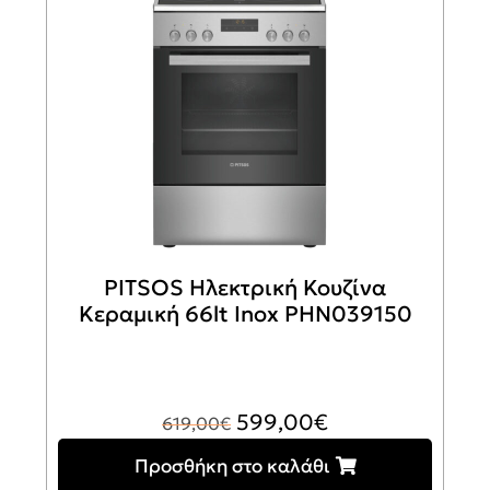
PITSOS Ηλεκτρική Κουζίνα
Κεραμική 66lt Inox PHN039150
Original
Η
599,00
€
619,00
€
price
τρέχουσα
Προσθήκη στο καλάθι
was:
τιμή