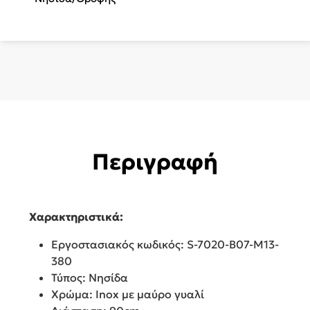
S-
1002AIS-
C05-
M13-
900
ποσότητα
Περιγραφή
Χαρακτηριστικά:
Εργοστασιακός κωδικός: S-7020-B07-M13-
380
Τύπος: Νησίδα
Χρώμα: Inox με μαύρο γυαλί