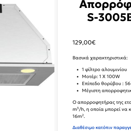
Απορρόφ
S-3005
129,00
€
Βασικά χαρακτηριστικά:
1 φίλτρο αλουμινίου
Μοτέρ: 1 Χ 100W
Επίπεδο θορύβου : 5
Μέγιστη απορροφητικ
Ο απορροφητήρας της ετα
m³/h, η οποία μπορεί να 
16m².
Διαθέσιμο κατόπιν παραγγ