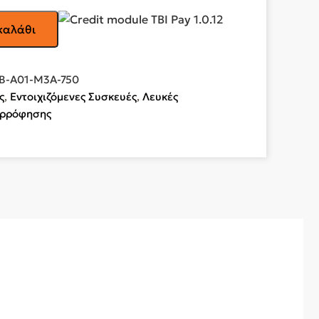
καλάθι
B-A01-M3A-750
ς
,
Εντοιχιζόμενες Συσκευές
,
Λευκές
ορρόφησης