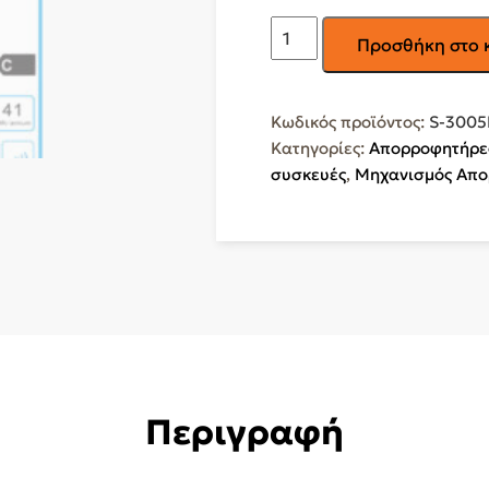
GRUPPE
Προσθήκη στο 
Triton
Μηχανισμός
Απορρόφησης
Κωδικός προϊόντος:
S-3005
75cm
Κατηγορίες:
Απορροφητήρε
Inox
συσκευές
,
Μηχανισμός Απ
S-
3005B-
A01-
M3A-
750
ποσότητα
Περιγραφή