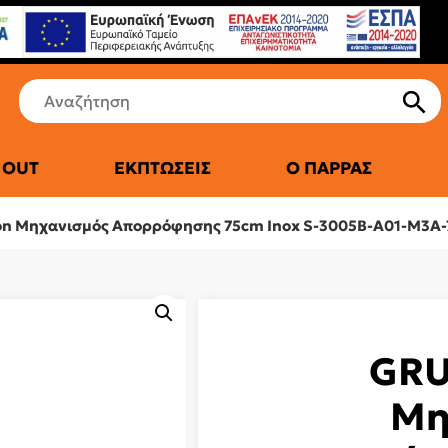
 OUT
ΕΚΠΤΏΣΕΙΣ
Ο ΠΑΡΡΆΣ
ΤΙΚΆ ΨΥΓΕΊΑ
on Μηχανισμός Απορρόφησης 75cm Inox S-3005B-A01-M3A-
GRU
Μη