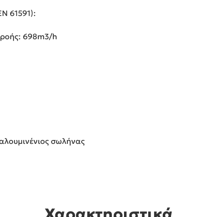
N 61591):
 ροής: 698m3/h
ο αλουμινένιος σωλήνας
Χαρακτηριστικά