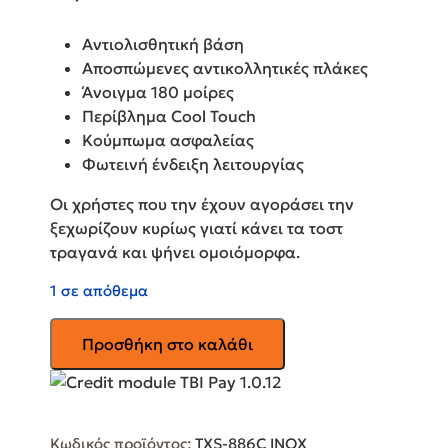
Αντιολισθητική βάση
Αποσπώμενες αντικολλητικές πλάκες
Άνοιγμα 180 μοίρες
Περίβλημα Cool Touch
Κούμπωμα ασφαλείας
Φωτεινή ένδειξη λειτουργίας
Οι χρήστες που την έχουν αγοράσει την
ξεχωρίζουν κυρίως γιατί κάνει τα τοστ
τραγανά και ψήνει ομοιόμορφα.
1 σε απόθεμα
GRUPPE
Προσθήκη στο καλάθι
Τοστιέρα
με
Αποσπώμενες
Πλάκες
Κωδικός προϊόντος:
TXS-886C INOX