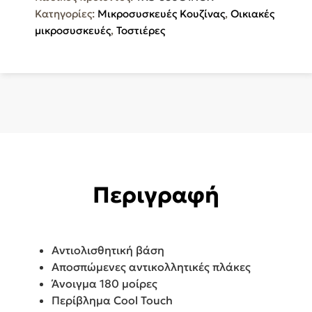
για
Κατηγορίες:
Μικροσυσκευές Κουζίνας
,
Οικιακές
2
μικροσυσκευές
,
Τοστιέρες
Τοστ
750W
Inox
TXS
886
C
ποσότητα
Περιγραφή
Αντιολισθητική βάση
Αποσπώμενες αντικολλητικές πλάκες
Άνοιγμα 180 μοίρες
Περίβλημα Cool Touch