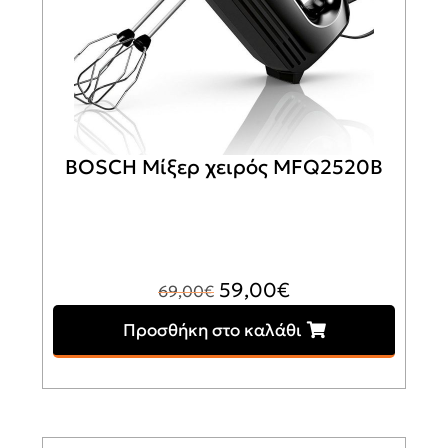
BOSCH Μίξερ χειρός MFQ2520B
Original
Η
59,00
€
69,00
€
price
τρέχουσα
Προσθήκη στο καλάθι
was:
τιμή
69,00€.
είναι:
59,00€.