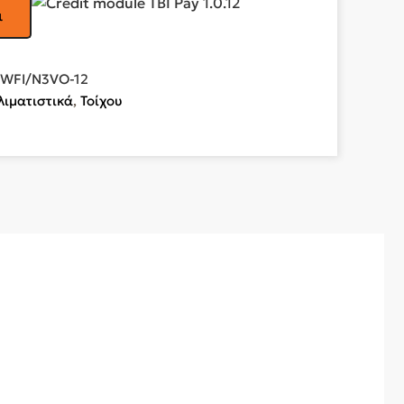
ι
2WFI/N3VO-12
λιματιστικά
,
Τοίχου