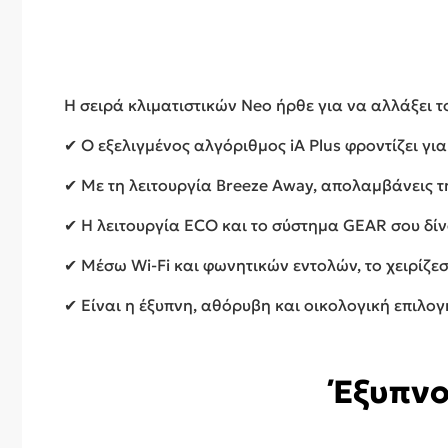
Η σειρά κλιματιστικών Neo ήρθε για να αλλάξει το
✔ Ο εξελιγμένος αλγόριθμος iA Plus φροντίζει γ
✔ Με τη λειτουργία Breeze Away, απολαμβάνεις τη
✔ Η λειτουργία ECO και το σύστημα GEAR σου δίνο
✔ Μέσω Wi-Fi και φωνητικών εντολών, το χειρίζεσ
✔ Είναι η έξυπνη, αθόρυβη και οικολογική επιλο
Έξυπνο