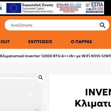
 OUT
ΕΚΠΤΏΣΕΙΣ
Ο ΠΑΡΡΆΣ
ΤΙΚΆ ΨΥΓΕΊΑ
 Κλιματιστικό Inverter 12000 BTU A++/A+ με WiFi N3VI-12W
INVEN
Κλιματι