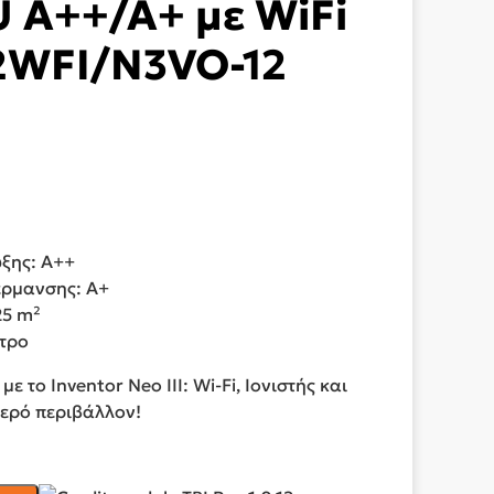
 A++/A+ με WiFi
2WFI/N3VO-12
ξης: A++
έρμανσης: A+
25 m²
λτρο
 το Inventor Neo III: Wi-Fi, Ιονιστής και
ερό περιβάλλον!