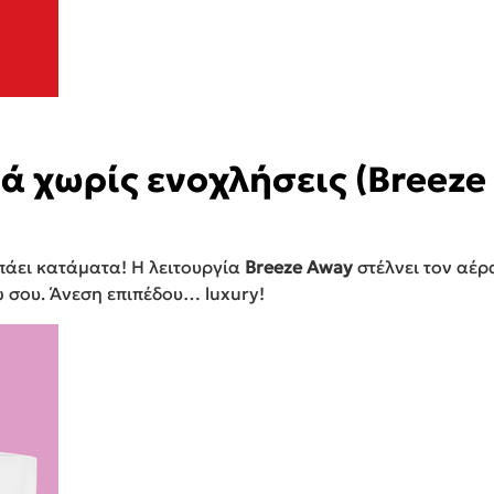
ά χωρίς ενοχλήσεις (Breeze
πάει κατάματα! Η λειτουργία
Breeze Away
στέλνει τον αέρ
 σου. Άνεση επιπέδου… luxury!