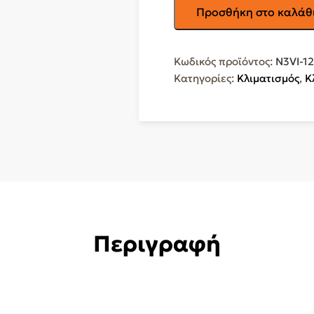
INVENTOR
Προσθήκη στο καλάθ
Neo
III
Κλιματιστικό
Κωδικός προϊόντος:
N3VI-1
Inverter
Κατηγορίες:
Κλιματισμός
,
Κ
12000
BTU
A++/A+
με
WiFi
N3VI-
12WFI/N3VO-
12
ποσότητα
Περιγραφή