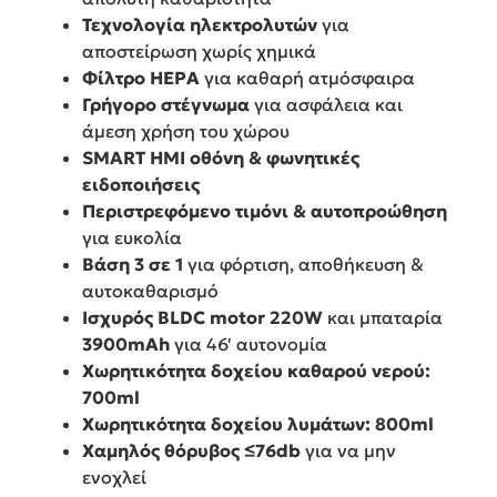
Τεχνολογία ηλεκτρολυτών
για
αποστείρωση χωρίς χημικά
Φίλτρο HEPA
για καθαρή ατμόσφαιρα
Γρήγορο στέγνωμα
για ασφάλεια και
άμεση χρήση του χώρου
SMART HMI οθόνη & φωνητικές
ειδοποιήσεις
Περιστρεφόμενο τιμόνι & αυτοπροώθηση
για ευκολία
Βάση 3 σε 1
για φόρτιση, αποθήκευση &
αυτοκαθαρισμό
Ισχυρός BLDC motor 220W
και μπαταρία
3900mAh
για 46′ αυτονομία
Χωρητικότητα δοχείου καθαρού νερού:
700ml
Χωρητικότητα δοχείου λυμάτων: 800ml
Χαμηλός θόρυβος ≤76db
για να μην
ενοχλεί