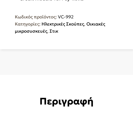
Επαναφορτιζόμενη
Σκούπα
Κωδικός προϊόντος:
VC-992
Stick
Κατηγορίες:
Ηλεκτρικές Σκούπες
,
Οικιακές
25.9V
μικροσυσκευές
,
Στικ
Λευκή
VC-
992
ποσότητα
Περιγραφή