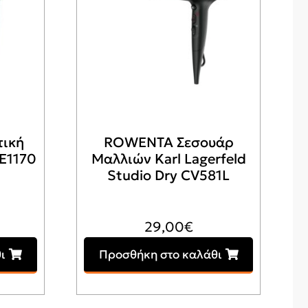
τική
ROWENTA Σεσουάρ
SE1170
Μαλλιών Karl Lagerfeld
Studio Dry CV581L
29,00
€
ι
Προσθήκη στο καλάθι