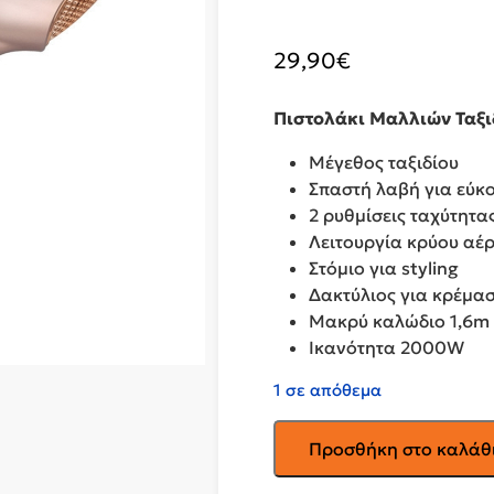
29,90
€
Πιστολάκι Μαλλιών Ταξι
Μέγεθος ταξιδίου
Σπαστή λαβή για εύκ
2 ρυθμίσεις ταχύτητ
Λειτουργία κρύου αέ
Στόμιο για styling
Δακτύλιος για κρέμα
Μακρύ καλώδιο 1,6m 
Ικανότητα 2000W
1 σε απόθεμα
IZZY
Προσθήκη στο καλάθ
Πιστολάκι
Μαλλιών