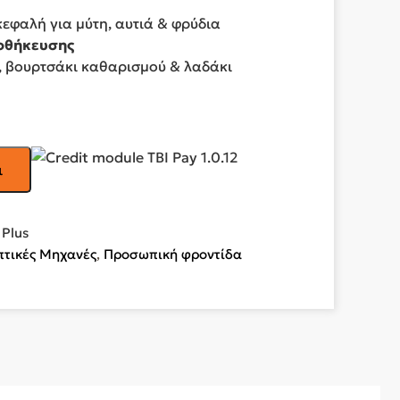
κεφαλή για μύτη, αυτιά & φρύδια
οθήκευσης
, βουρτσάκι καθαρισμού & λαδάκι
ι
 Plus
πτικές Μηχανές
,
Προσωπική φροντίδα