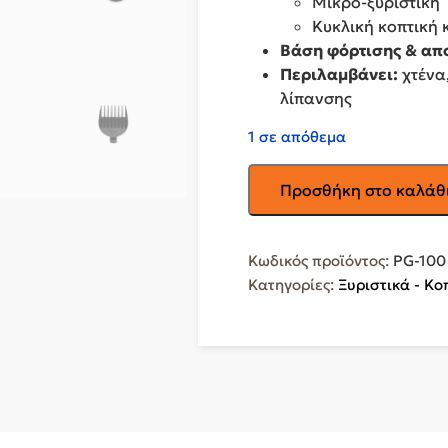
Μικρο-ξυριστική
Κυκλική κοπτική 
Βάση φόρτισης & απ
Περιλαμβάνει:
χτένα
λίπανσης
1 σε απόθεμα
IZZY
Προσθήκη στο καλάθ
10in1
Σετ
Επαναφορτιζόμενης
Κωδικός προϊόντος:
PG-100
Κουρευτικής
Κατηγορίες:
Ξυριστικά - Κο
Μηχανής
Black/Silver
223100
PG-
100
Plus
ποσότητα