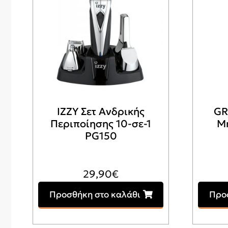
IZZY Σετ Ανδρικής
GR
Περιποίησης 10-σε-1
Μ
PG150
29,90
€
Προσθήκη στο καλάθι
Προ