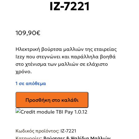
IZ-7221
109,90
€
Ηλεκτρική βούρτσα μαλλιών της εταιρείας
Izzy που στεγνώνει και παράλληλα βοηθά
στο χτένισμα των μαλλιών σε ελάχιστο
χρόνο.
1 σε απόθεμα
IZZY
Προσθήκη στο καλάθι
Multi
Styler
Ηλεκτρική
Βούρτσα
Κωδικός προϊόντος:
IZ-7221
με
Κατηγορίες:
Βούρτσες & Ψαλίδια Μαλλιών
,