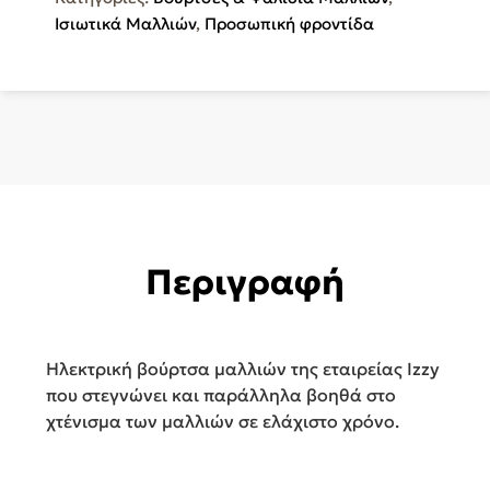
Αέρα
Ισιωτικά Μαλλιών
,
Προσωπική φροντίδα
για
Ίσιωμα
και
Μπούκλες
1500W
IZ-
7221
ποσότητα
Περιγραφή
Ηλεκτρική βούρτσα μαλλιών της εταιρείας Izzy
που στεγνώνει και παράλληλα βοηθά στο
χτένισμα των μαλλιών σε ελάχιστο χρόνο.