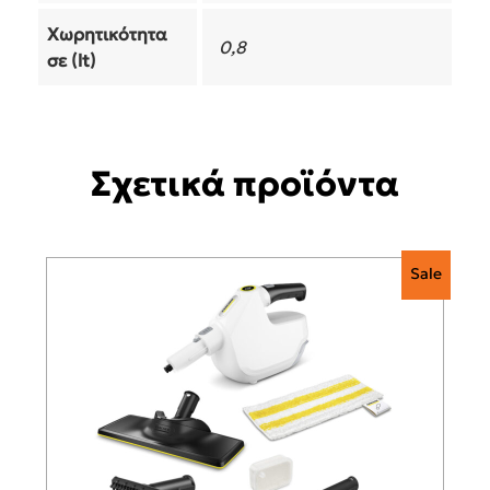
Βάρος
4,1 κ.
Κατασκευαστής
KARCHER
Ισχύς
2000
Πίεση σε bar
3,5
Χωρητικότητα
0,8
σε (lt)