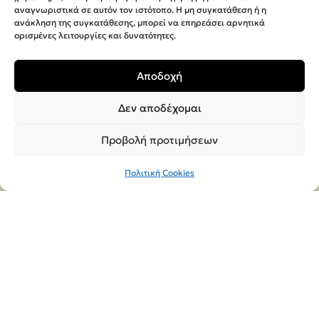
αναγνωριστικά σε αυτόν τον ιστότοπο. Η μη συγκατάθεση ή η
Κατάστημα & Έκθεση
ανάκληση της συγκατάθεσης, μπορεί να επηρεάσει αρνητικά
ορισμένες λειτουργίες και δυνατότητες.
MEGA Παρράς
1° Χιλιόμετρο Αμαλιάδας – Σαβαλίων
Αποδοχή
(Τέρμα Ναυρίνου)
Δεν αποδέχομαι
Κατάστημα Αμαλιάδας
Προβολή προτιμήσεων
Καλαβρύτων 24, τηλ. 26220-28385
Πολιτική Cookies
Τηλ.
26220-20060
Email:
orders@megaparras.gr
ΠΛΗΡΟΦΟΡΊΕΣ
Πολιτική Απορρήτου
Όροι Χρήσης