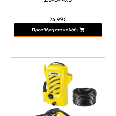
KARCHER FJ 6 Αφροποιητής για
Πλυστικό με Χωρητικότητα 600ml
2.643-147.0
24,99
€