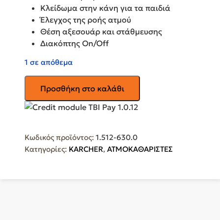
Κλείδωμα στην κάνη για τα παιδιά
Έλεγχος της ροής ατμού
Θέση αξεσουάρ και στάθμευσης
Διακόπτης On/Off
1 σε απόθεμα
KARCHER
Προσθήκη στο καλάθι
SC
4
Easyfix
Ατμοκαθαριστής
Κωδικός προϊόντος:
1.512-630.0
Πίεσης
Κατηγορίες:
KARCHER
,
ΑΤΜΟΚΑΘΑΡΙΣΤΕΣ
3.5bar
με
Ρόδες
και
Κοντάρι
1.512-