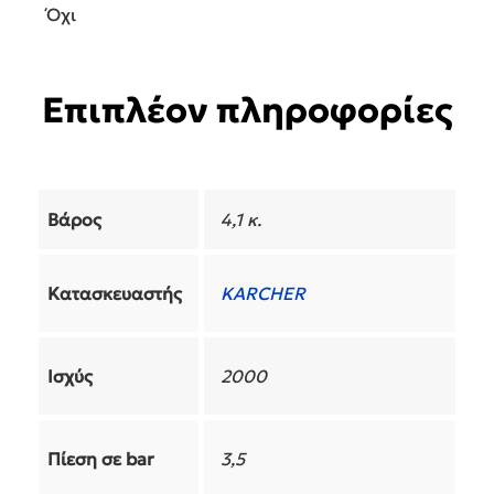
Βούρτσα
Ναι
Πανάκι
Ναι
Σίδερο
Όχι
Εξάρτημα Χαλιού
Όχι
Εξάρτημα Τζαμιών
Όχι
Πέλμα για Υφάσματα
Όχι
Επιπλέον πληροφορίες