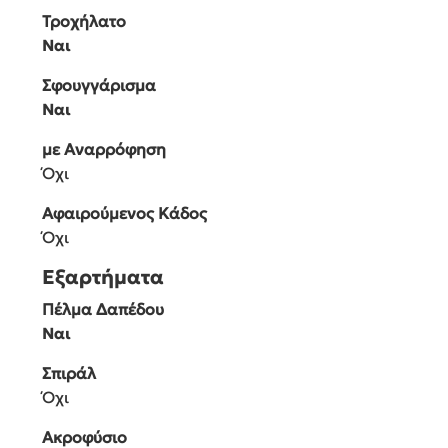
Βάρος
4,1 kg
Θερμοκρασία Ατμού
–
Συνεχόμενη Παροχή Ατμού
–
Δυνατότητες & Λειτουργίες
Χειρός
Όχι
με Κοντάρι
Ναι
Τροχήλατο
Ναι
Σφουγγάρισμα