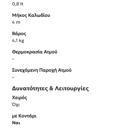
Κωδικός Προϊόντος
1.512-630.0
Τεχνικά Χαρακτηριστικά
Ισχύς
2000 W
Πίεση Ατμού
3.5 bar
Χρόνος Θέρμανσης
240 s
Χωρητικότητα Κάδου
0,8 lt
Μήκος Καλωδίου
4 m