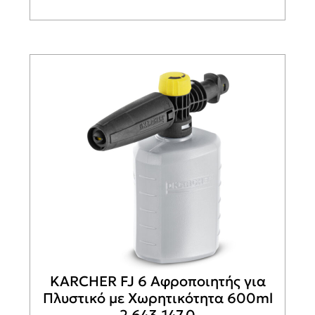
KARCHER Original Σακούλες
Ηλεκτρικής Σκούπας 2.863-006.0
16,99
€
Προσθήκη στο καλάθι