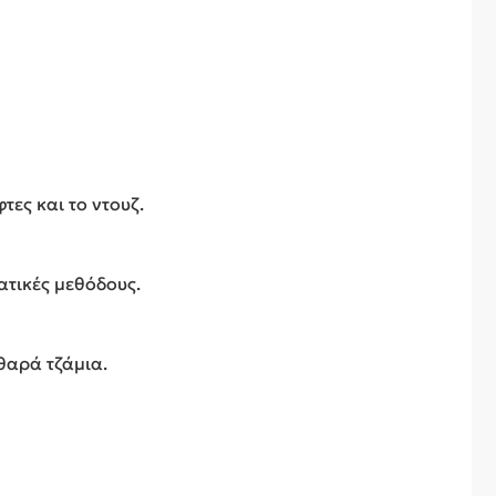
τες και το ντουζ.
ατικές μεθόδους.
θαρά τζάμια.