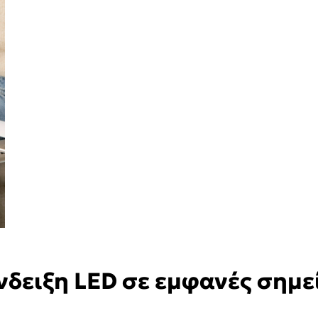
νδειξη LED σε εμφανές σημε