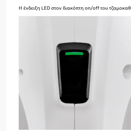
Η ένδειξη LED στον διακόπτη on/off του τζαμοκαθ