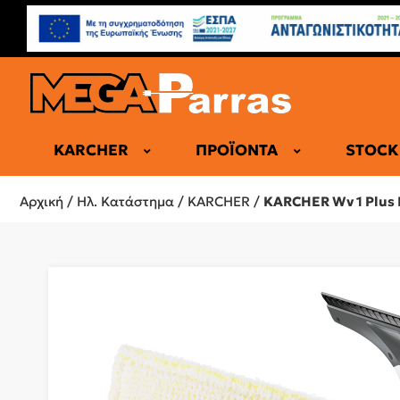
KARCHER
ΠΡΟΪΌΝΤΑ
STOCK
ΕΠΑΓΓΕΛΜΑ
Αρχική
/
Ηλ. Κατάστημα
/
KARCHER
/
KARCHER Wv 1 Plus 