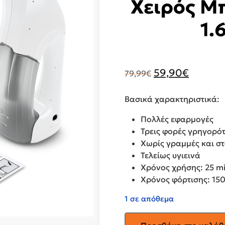
Χειρός Μ
1.
Original
Η
59,90
€
79,99
€
price
τρέχου
was:
τιμή
Βασικά χαρακτηριστικά:
79,99€.
είναι:
Πολλές εφαρμογές
59,90€
Τρεις φορές γρηγορό
Χωρίς γραμμές και σ
Τελείως υγιεινά
Χρόνος χρήσης: 25 m
Χρόνος φόρτισης: 15
1 σε απόθεμα
KARCHER