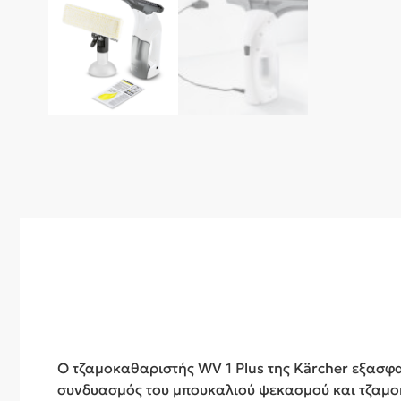
Ο τζαμοκαθαριστής WV 1 Plus της Kärcher εξασφ
συνδυασμός του μπουκαλιού ψεκασμού και τζαμοκα