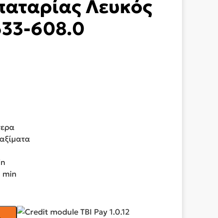
παταρίας Λευκός
633-608.0
σα
.
τερα
ταξίματα
in
0 min