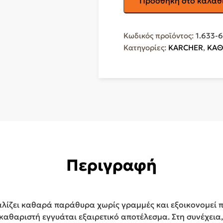
Προσθήκη στο καλάθ
Wv
1
Plus
Κωδικός προϊόντος:
1.633-
Καθαριστής
Κατηγορίες:
KARCHER
,
ΚΑΘ
Τζαμιών
Χειρός
Μπαταρίας
Λευκός
1.633-
608.0
ποσότητα
Περιγραφή
αλίζει καθαρά παράθυρα χωρίς γραμμές και εξοικονομεί 
θαριστή εγγυάται εξαιρετικό αποτέλεσμα. Στη συνέχεια, 