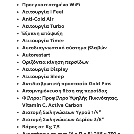
Προεγκατεστημένο WiFi
Λειτουργία I Feel
Anti-Cold Air
Λειτουργία Turbo
Έξυπνη απόψυξη
Λειτουργία Timer
Αυτοδιαγνωστικό σύστημα βλαβών
Autorestart
Οριζόντια κίνηση περσίδων
Λειτουργία Display
Λειτουργία Sleep
Αντιδιαβρωτική προστασία Gold Fins
Απομνημόνευση θέση της περσίδας
Φίλτρα: Προφίλτρο Υψηλής Πυκνότητας,
Vitamin C, Active Carbon
Διατομή Σωληνώσεων Υγρού
1/4”
Διατομή Σωληνώσεων Αερίου
3/8”
Βάρος σε Kg
7,5
Διαστάσεις σε mm (Υ x Π x Β)
285 x 750 x