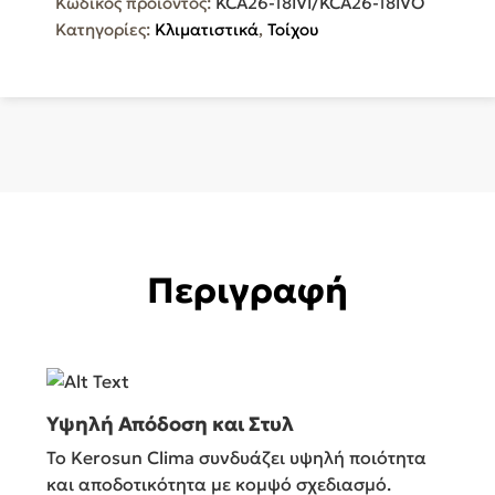
Κωδικός προϊόντος:
KCA26-18IVI/KCA26-18IVO
18IVO
Κατηγορίες:
Κλιματιστικά
,
Τοίχου
ποσότητα
Περιγραφή
Υψηλή Απόδοση και Στυλ
Το Kerosun Clima συνδυάζει υψηλή ποιότητα
και αποδοτικότητα με κομψό σχεδιασμό.