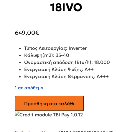
18IVO
649,00
€
Τύπος Λειτουργίας: Inverter
Κάλυψη(m2): 35-40
Ονομαστική απόδοση (Btu/h): 18.000
Ενεργειακή Κλάση Ψύξης: Α++
Ενεργειακή Κλάση Θέρμανσης: Α+++
1 σε απόθεμα
KEROSUN
Προσθήκη στο καλάθι
Clima
Κλιματιστικό
KCA26-
18IVI/KCA26-