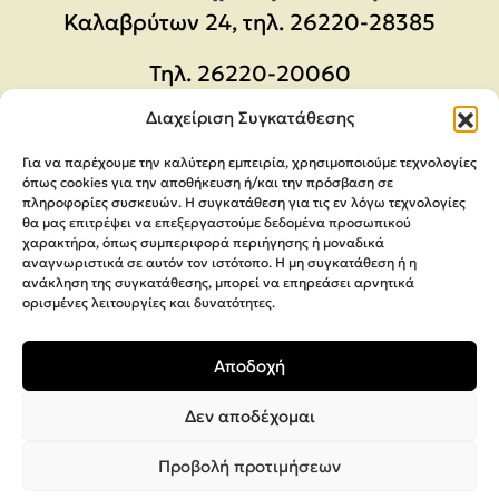
Καλαβρύτων 24, τηλ. 26220-28385
Τηλ.
26220-20060
Email:
orders@megaparras.gr
Διαχείριση Συγκατάθεσης
Για να παρέχουμε την καλύτερη εμπειρία, χρησιμοποιούμε τεχνολογίες
ΠΛΗΡΟΦΟΡΊΕΣ
όπως cookies για την αποθήκευση ή/και την πρόσβαση σε
πληροφορίες συσκευών. Η συγκατάθεση για τις εν λόγω τεχνολογίες
θα μας επιτρέψει να επεξεργαστούμε δεδομένα προσωπικού
Πολιτική Απορρήτου
χαρακτήρα, όπως συμπεριφορά περιήγησης ή μοναδικά
αναγνωριστικά σε αυτόν τον ιστότοπο. Η μη συγκατάθεση ή η
Όροι Χρήσης
ανάκληση της συγκατάθεσης, μπορεί να επηρεάσει αρνητικά
Μέθοδοι Αποστολής & πληρωμής
ορισμένες λειτουργίες και δυνατότητες.
Ακυρώσεις & Επιστροφές
Αποδοχή
Φόρμα Υπαναχώρησης
Δεν αποδέχομαι
Προβολή προτιμήσεων