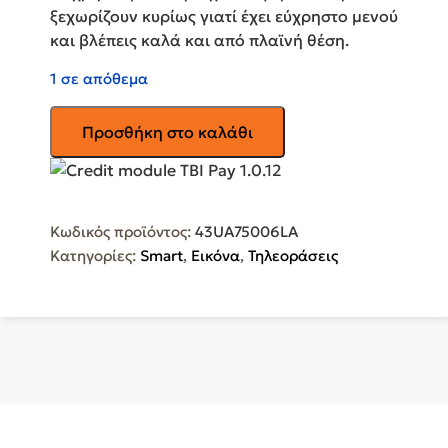
ξεχωρίζουν κυρίως γιατί έχει εύχρηστο μενού
και βλέπεις καλά και από πλαϊνή θέση.
1 σε απόθεμα
LG
Προσθήκη στο καλάθι
Smart
Τηλεόραση
43"
4K
Κωδικός προϊόντος:
43UA75006LA
UHD
Κατηγορίες:
Smart
,
Εικόνα
,
Τηλεοράσεις
LED
AI
UA75
HDR
43UA75006LA
ποσότητα