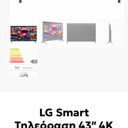
LG Smart
Τηλεόραση 43″ 4K