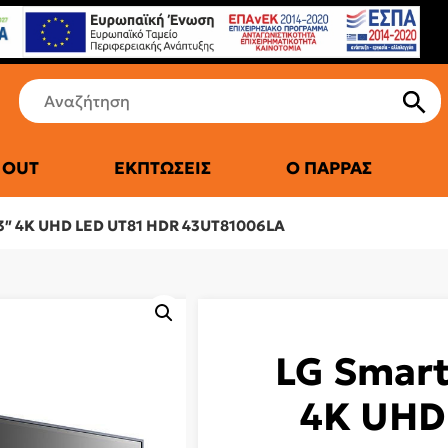
 OUT
ΕΚΠΤΏΣΕΙΣ
Ο ΠΑΡΡΆΣ
ΤΙΚΆ ΨΥΓΕΊΑ
3″ 4K UHD LED UT81 HDR 43UT81006LA
LG Smart
4K UHD