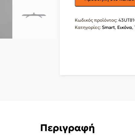
Smart
Τηλεόραση
43"
Κωδικός προϊόντος:
43UT8
4K
Κατηγορίες:
Smart
,
Εικόνα
,
UHD
LED
UT81
HDR
43UT81006LA
ποσότητα
Περιγραφή