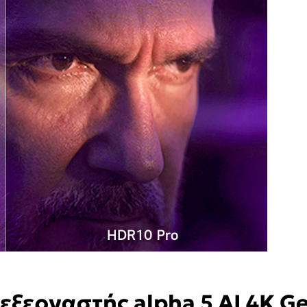
εξεργαστής alpha 5 AI 4K G