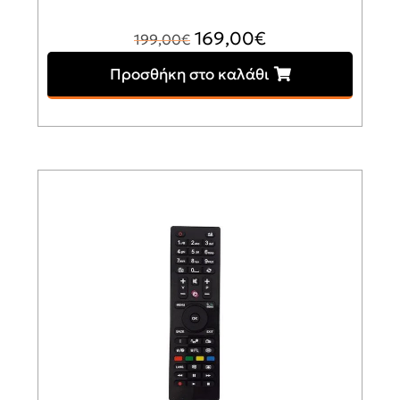
Original
Η
169,00
€
199,00
€
price
τρέχουσα
Προσθήκη στο καλάθι
was:
τιμή
199,00€.
είναι:
169,00€.