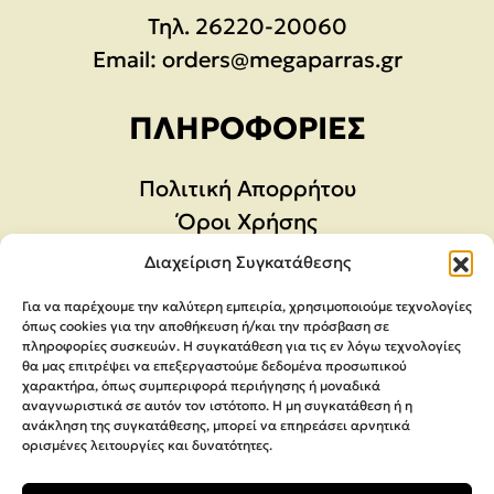
Τηλ.
26220-20060
Email:
orders@megaparras.gr
ΠΛΗΡΟΦΟΡΊΕΣ
Πολιτική Απορρήτου
Όροι Χρήσης
Μέθοδοι Αποστολής & πληρωμής
Διαχείριση Συγκατάθεσης
Ακυρώσεις & Επιστροφές
Για να παρέχουμε την καλύτερη εμπειρία, χρησιμοποιούμε τεχνολογίες
Φόρμα Υπαναχώρησης
όπως cookies για την αποθήκευση ή/και την πρόσβαση σε
πληροφορίες συσκευών. Η συγκατάθεση για τις εν λόγω τεχνολογίες
θα μας επιτρέψει να επεξεργαστούμε δεδομένα προσωπικού
χαρακτήρα, όπως συμπεριφορά περιήγησης ή μοναδικά
αναγνωριστικά σε αυτόν τον ιστότοπο. Η μη συγκατάθεση ή η
ανάκληση της συγκατάθεσης, μπορεί να επηρεάσει αρνητικά
ορισμένες λειτουργίες και δυνατότητες.