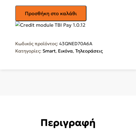
LG
Προσθήκη στο καλάθι
Smart
Τηλεόραση
43"
4K
Κωδικός προϊόντος:
43QNED70A6A
UHD
Κατηγορίες:
Smart
,
Εικόνα
,
Τηλεοράσεις
QNED
AI
QNED70
HDR
(2025)
43QNED70A6A
ποσότητα
Περιγραφή