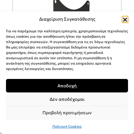
Διαχείριση Συγκατάθεσης
Για να παρέχουμε την καλύτερη εμπειρία, χρησιμοποιούμε τεχνολογίες
όπως cookies για την αποθήκευση ή/και την πρόσβαση σε
πληροφορίες συσκευών. Η συγκατάθεση για τις εν λόγω τεχνολογίες
θα μας επιτρέψει να επεξεργαστούμε δεδομένα προσωπικού
χαρακτήρα, όπως συμπεριφορά περιήγησης ή μοναδικά
αναγνωριστικά σε αυτόν τον ιστότοπο. Η μη συγκατάθεση ή η
ανάκληση της συγκατάθεσης, μπορεί να επηρεάσει αρνητικά
ορισμένες λειτουργίες και δυνατότητες.
Αποδοχή
BRATECK Βάση Τηλεόρασης Τοίχου
έως 42″ και 30kg LCD-501A
Δεν αποδέχομαι
Προβολή προτιμήσεων
15,00
€
Πολιτική Cookies