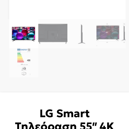
LG Smart
Τηλεόραση 55″ 4K