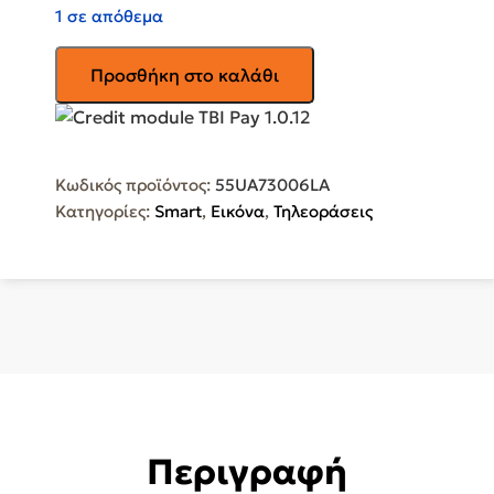
1 σε απόθεμα
LG
Προσθήκη στο καλάθι
Smart
Τηλεόραση
55"
4K
Κωδικός προϊόντος:
55UA73006LA
UHD
Κατηγορίες:
Smart
,
Εικόνα
,
Τηλεοράσεις
LED
AI
UA73
HDR
(2025)
55UA73006LA
ποσότητα
Περιγραφή