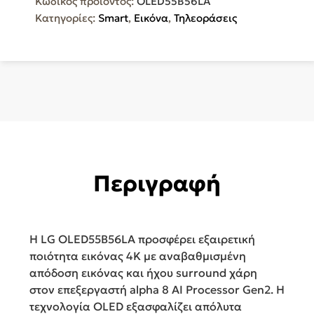
Κωδικός προϊόντος:
OLED55B56LA
UHD
Κατηγορίες:
Smart
,
Εικόνα
,
Τηλεοράσεις
OLED
AI
B5
HDR
OLED55B56LA
ποσότητα
Περιγραφή
Η LG OLED55B56LA προσφέρει εξαιρετική
ποιότητα εικόνας 4K με αναβαθμισμένη
απόδοση εικόνας και ήχου surround χάρη
στον επεξεργαστή alpha 8 AI Processor Gen2. Η
τεχνολογία OLED εξασφαλίζει απόλυτα