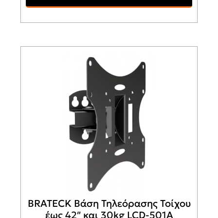
BRATECK Βάση Τηλεόρασης Τοίχου
έως 42″ και 30kg LCD-501A