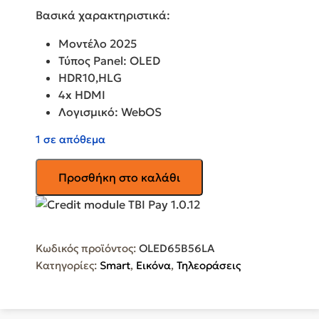
Βασικά χαρακτηριστικά:
Μοντέλο 2025
Τύπος Panel: OLED
HDR10,HLG
4x HDMI
Λογισμικό: WebOS
1 σε απόθεμα
LG
Προσθήκη στο καλάθι
Smart
Τηλεόραση
65"
4K
Κωδικός προϊόντος:
OLED65B56LA
UHD
Κατηγορίες:
Smart
,
Εικόνα
,
Τηλεοράσεις
OLED
AI
B5