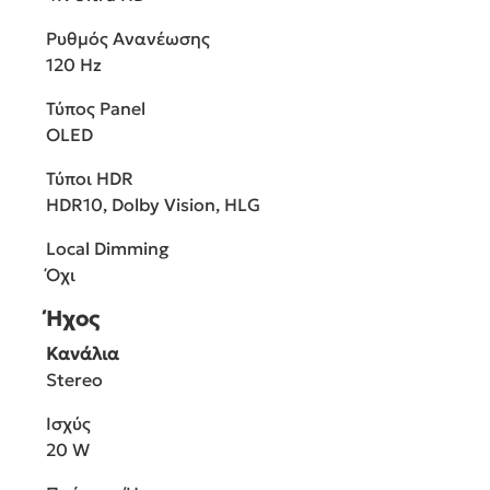
Ρυθμός Ανανέωσης
120 Hz
Τύπος Panel
OLED
Τύποι HDR
HDR10, Dolby Vision, HLG
Local Dimming
Όχι
Ήχος
Κανάλια
Stereo
Ισχύς
20 W